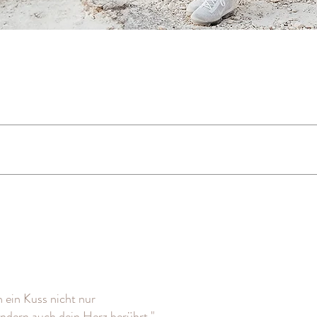
t
 ein Kuss nicht nur
ondern auch dein Herz berührt."