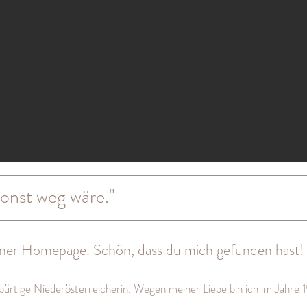
sonst weg wäre."
er Homepage. Schön, dass du mich gefunden hast!
ebürtige Niederösterreicherin. Wegen meiner Liebe bin ich im Jahre 