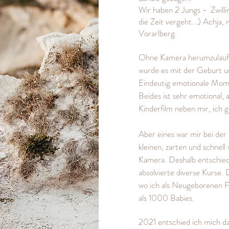
Wir haben 2 Jungs -
Zwill
die Zeit vergeht...) Achja,
Vorarlberg.
Ohne Kamera herumzulaufen
wurde es mit der Geburt uns
Eindeutig emotionale Mo
B
eides ist sehr emotional,
Kinderfilm neben mir, ich g
Aber eines war mir bei de
kleinen, zarten und schne
Kamera. Deshalb entschie
absolvierte diverse Kurse.
D
wo ich als Neugeborenen Fo
als
1000 Babies.
2021 entschied ich mich da