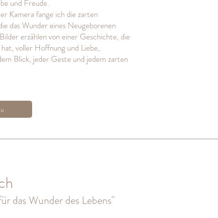
ebe und Freude.
er Kamera fange ich die zarten
 die das Wunder eines Neugeborenen
ilder erzählen von einer Geschichte, die
hat, voller Hoffnung und Liebe,
edem Blick, jeder Geste und jedem zarten
zu
ch
für das Wunder des Lebens"