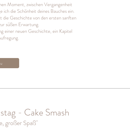
chen Moment, zwischen Vergangenheit
e ich die Schönheit deines Bauches ein.
lt die Geschichte von den ersten sanften
zur süßen Erwartung.
ng einer neuen Geschichte, ein Kapitel
Aufregung.
zu
tstag - Cake Smash
e, großer Spaß"