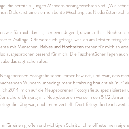
inge, die bereits zu jungen Männern herangewachsen sind. (Wie schne
 mein Dialekt ist eine ziemlich bunte Mischung aus Niederösterreich 
 war für mich damals, in meiner Jugend, unvorstellbar. Noch schl
erer Zwillinge. Oft werde ich gefragt, was ich am liebsten fotografi
mente mit Menschen!
Babies und
Hochzeiten
stehen für mich an erste
 also ausgesprochen passend für mich! Die Taschentücher liegen auch
laube das sagt schon alles.
r Neugeborenen Fotografie schon immer bewusst, und zwar, dass man
ll wachsenden Wundern
unbedingt mehr Erfahrung braucht als "nur" ei
d ich
​2014, mich auf die Neugeborenen Fotografie zu
spezialisierten 
er sichere Umgang mit Neugeborenen wurde in den
5 1/2 Jahren im
tografin tätig war,
noch mehr vertieft. Dort fotografierte ich weit
nn für einen großen und wichtigen Schritt.
Ich eröffnete mein eigen