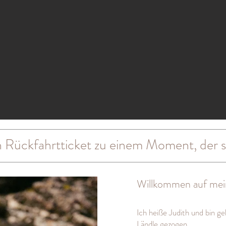
in Rückfahrtticket zu einem Moment, der 
Will
kommen auf mein
Ich heiße Judith und bin g
Ländle gezogen.